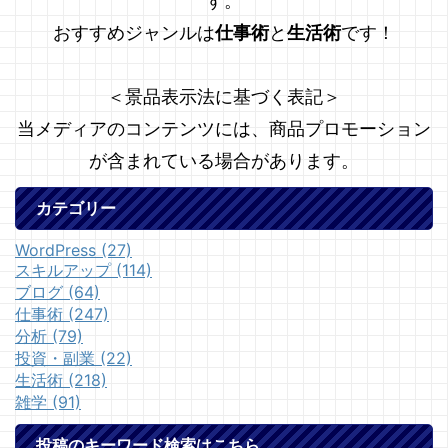
す。
おすすめジャンルは
仕事術
と
生活術
です！
＜景品表示法に基づく表記＞
当メディアのコンテンツには、商品プロモーション
が含まれている場合があります。
カテゴリー
WordPress (27)
スキルアップ (114)
ブログ (64)
仕事術 (247)
分析 (79)
投資・副業 (22)
生活術 (218)
雑学 (91)
投稿のキーワード検索はこちら