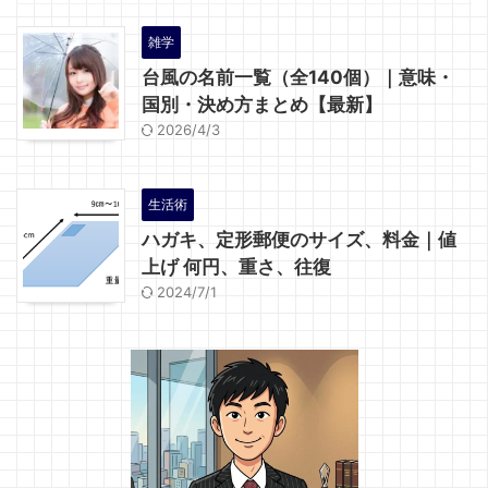
雑学
台風の名前一覧（全140個）｜意味・
国別・決め方まとめ【最新】
2026/4/3
生活術
ハガキ、定形郵便のサイズ、料金｜値
上げ 何円、重さ、往復
2024/7/1