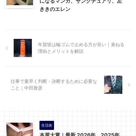
になるマンガ、サンクチュアリ、左
ききのエレン
年賀状は輪ゴムで止める方が良い｜束ねる
理由とメリットを解説
仕事で素早く判断・決断するために必要な
こと｜中田敦彦
生活術
本屋大賞｜最新 2026年、2025年、