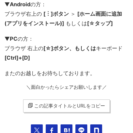
▼
Android
の方：
ブラウザ右上の
[︙]ボタン
＞
[ホーム画面に追加
(アプリをインストール)]
もしくは
[☆タップ]
▼
PC
の方：
ブラウザ 右上の
[☆]ボタン、もしくは
キーボード
[Ctrl]+[D]
またのお越しをお待ちしております。
＼面白かったらシェアお願いします／
この記事タイトルとURLをコピー