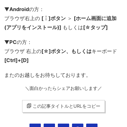
▼
Android
の方：
ブラウザ右上の
[︙]ボタン
＞
[ホーム画面に追加
(アプリをインストール)]
もしくは
[☆タップ]
▼
PC
の方：
ブラウザ 右上の
[☆]ボタン、もしくは
キーボード
[Ctrl]+[D]
またのお越しをお待ちしております。
＼面白かったらシェアお願いします／
この記事タイトルとURLをコピー