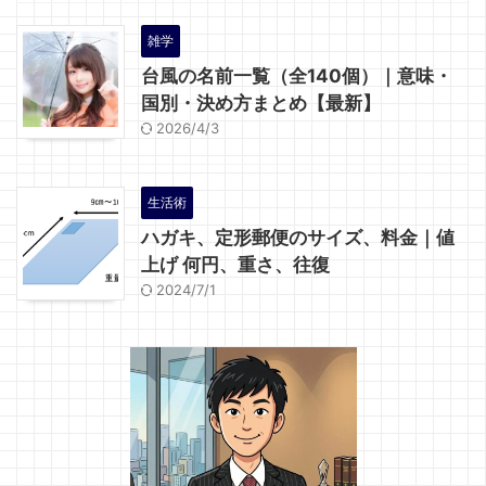
雑学
台風の名前一覧（全140個）｜意味・
国別・決め方まとめ【最新】
2026/4/3
生活術
ハガキ、定形郵便のサイズ、料金｜値
上げ 何円、重さ、往復
2024/7/1