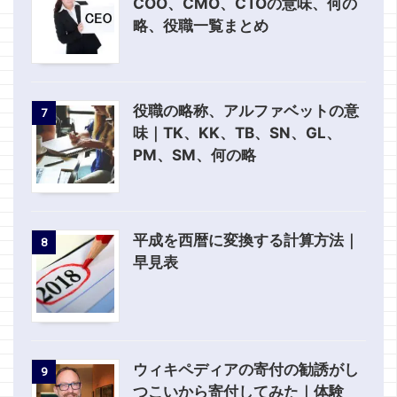
COO、CMO、CTOの意味、何の
略、役職一覧まとめ
役職の略称、アルファベットの意
7
味｜TK、KK、TB、SN、GL、
PM、SM、何の略
平成を西暦に変換する計算方法｜
8
早見表
ウィキペディアの寄付の勧誘がし
9
つこいから寄付してみた｜体験