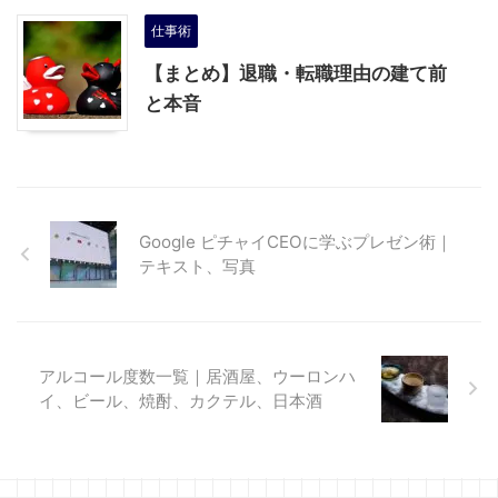
仕事術
【まとめ】退職・転職理由の建て前
と本音
Google ピチャイCEOに学ぶプレゼン術｜
テキスト、写真
アルコール度数一覧｜居酒屋、ウーロンハ
イ、ビール、焼酎、カクテル、日本酒