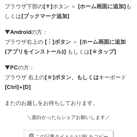
ブラウザ下部の
[↑]
ボタン ＞
[ホーム画面に追加]
も
しくは
[ブックマーク追加]
▼
Android
の方：
ブラウザ右上の
[︙]ボタン
＞
[ホーム画面に追加
(アプリをインストール)]
もしくは
[☆タップ]
▼
PC
の方：
ブラウザ 右上の
[☆]ボタン、もしくは
キーボード
[Ctrl]+[D]
またのお越しをお待ちしております。
＼面白かったらシェアお願いします／
この記事タイトルとURLをコピー