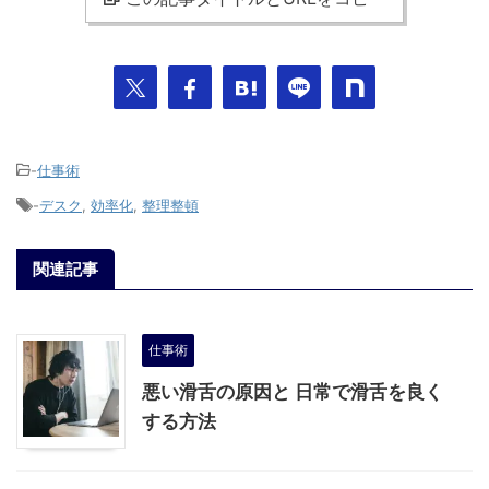
-
仕事術
-
デスク
,
効率化
,
整理整頓
関連記事
仕事術
悪い滑舌の原因と 日常で滑舌を良く
する方法