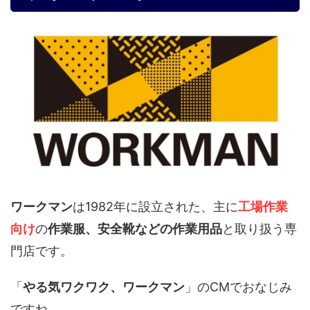
ワークマン
は1982年に設立された、主に
工場作業
向け
の
作業服、安全靴などの作業用品
と取り扱う専
門店です。
「
やる気ワクワク、ワークマン
」のCMでおなじみ
ですね。