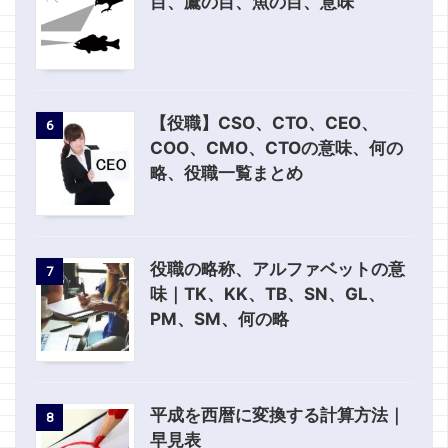
目、鷹の目、魚の目、意味
【役職】CSO、CTO、CEO、
6
COO、CMO、CTOの意味、何の
略、役職一覧まとめ
役職の略称、アルファベットの意
7
味｜TK、KK、TB、SN、GL、
PM、SM、何の略
平成を西暦に変換する計算方法｜
8
早見表