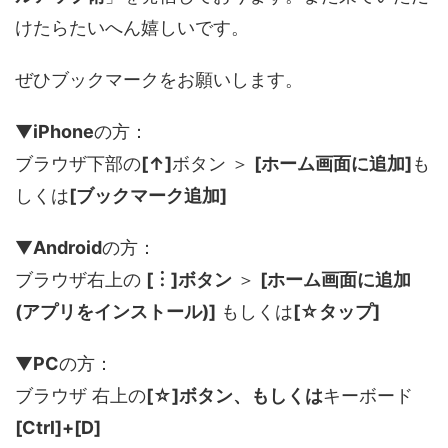
けたらたいへん嬉しいです。
ぜひブックマークをお願いします。
▼
iPhone
の方：
ブラウザ下部の
[↑]
ボタン ＞
[ホーム画面に追加]
も
しくは
[ブックマーク追加]
▼
Android
の方：
ブラウザ右上の
[︙]ボタン
＞
[ホーム画面に追加
(アプリをインストール)]
もしくは
[☆タップ]
▼
PC
の方：
ブラウザ 右上の
[☆]ボタン、もしくは
キーボード
[Ctrl]+[D]