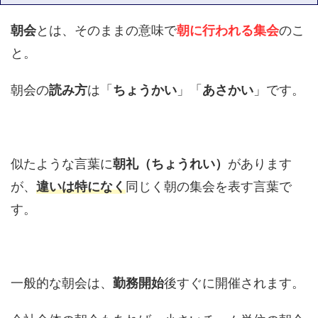
朝会
とは、そのままの意味で
朝に行われる集会
のこ
と。
朝会の
読み方
は「
ちょうかい
」「
あさかい
」です。
似たような言葉に
朝礼（ちょうれい）
があります
が、
違いは特になく
同じく朝の集会を表す言葉で
す。
一般的な朝会は、
勤務開始
後すぐに開催されます。