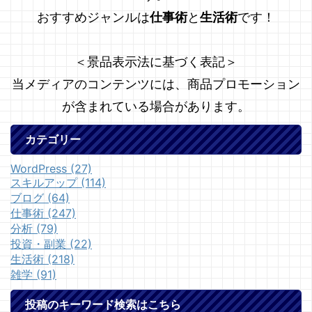
おすすめジャンルは
仕事術
と
生活術
です！
＜景品表示法に基づく表記＞
当メディアのコンテンツには、商品プロモーション
が含まれている場合があります。
カテゴリー
WordPress (27)
スキルアップ (114)
ブログ (64)
仕事術 (247)
分析 (79)
投資・副業 (22)
生活術 (218)
雑学 (91)
投稿のキーワード検索はこちら