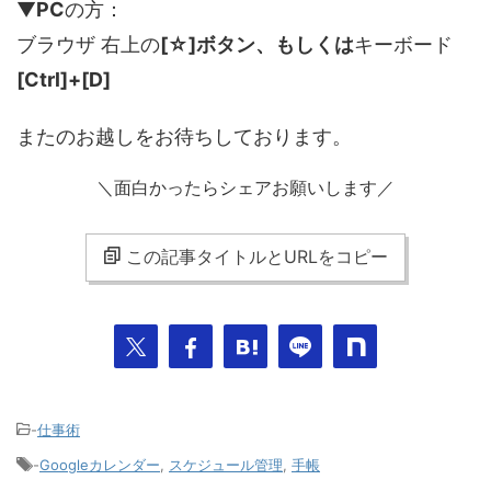
▼
PC
の方：
ブラウザ 右上の
[☆]ボタン、もしくは
キーボード
[Ctrl]+[D]
またのお越しをお待ちしております。
＼面白かったらシェアお願いします／
この記事タイトルとURLをコピー
-
仕事術
-
Googleカレンダー
,
スケジュール管理
,
手帳