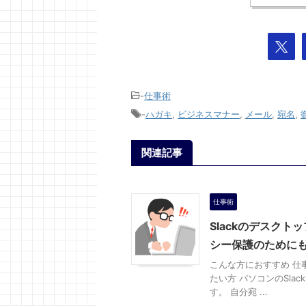
-
仕事術
-
ハガキ
,
ビジネスマナー
,
メール
,
宛名
,
関連記事
仕事術
Slackのデスク
シー保護のために
こんな方におすすめ 仕事
たい方 パソコンのSla
す。 自分宛 ...