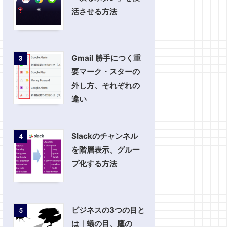
活させる方法
Gmail 勝手につく重
3
要マーク・スターの
外し方、それぞれの
違い
Slackのチャンネル
4
を階層表示、グルー
プ化する方法
ビジネスの3つの目と
5
は｜蟻の目、鷹の