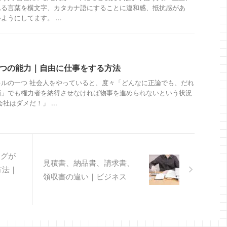
れる言葉を横文字、カタカナ語にすることに違和感、抵抗感があ
うにしてます。 ...
6つの能力｜自由に仕事をする方法
ルの一つ 社会人をやっていると、度々「どんなに正論でも、だれ
画」でも権力者を納得させなければ物事を進められないという状況
社はダメだ！」 ...
タグが
見積書、納品書、請求書、
方法｜
領収書の違い｜ビジネス