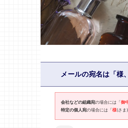
メールの宛名は「様
会社などの組織宛
の場合には「
御
特定の個人宛
の場合には「
様
(さま