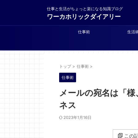
仕事と生活がちょっと楽になる知識ブログ
ワーカホリックダイアリー
仕事術
生活
トップ
>
仕事術
>
仕事術
メールの宛名は「様
ネス
2023年1月16日
この記