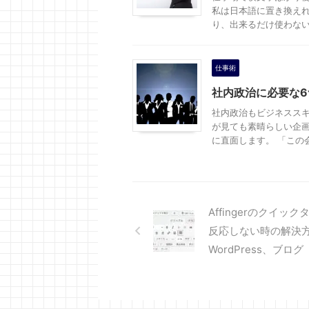
私は日本語に置き換え
り、出来るだけ使わないよ
仕事術
社内政治に必要な
社内政治もビジネススキ
が見ても素晴らしい企
に直面します。 「この会
Affingerのクイック
反応しない時の解決
WordPress、ブログ