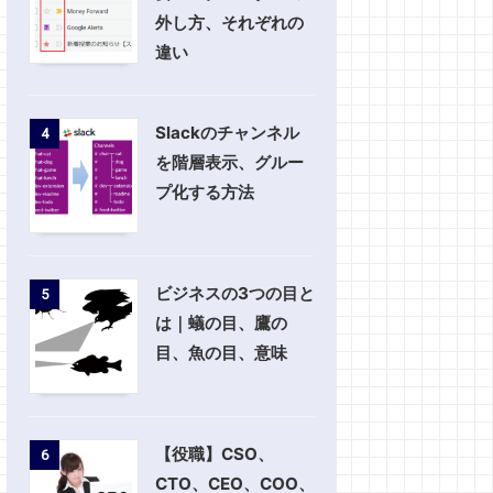
外し方、それぞれの
違い
Slackのチャンネル
4
を階層表示、グルー
プ化する方法
ビジネスの3つの目と
5
は｜蟻の目、鷹の
目、魚の目、意味
【役職】CSO、
6
CTO、CEO、COO、