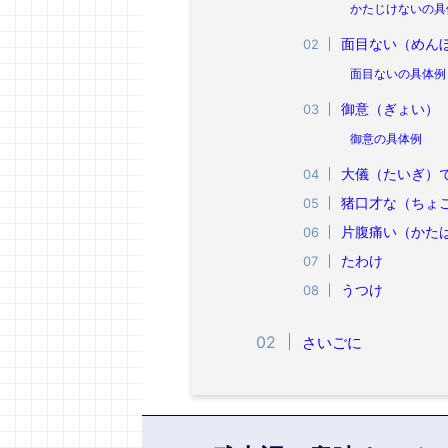
かたじけないの具
面目ない（めん
面目ないの具体例
御意（ぎょい）
御意の具体例
大儀（たいぎ）
猪口才な（ちょ
片腹痛い（かた
たわけ
うつけ
さいごに