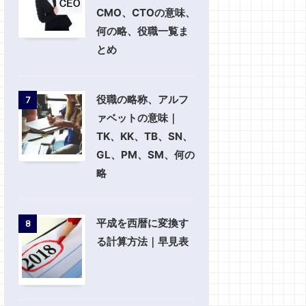
CMO、CTOの意味、
何の略、役職一覧ま
とめ
役職の略称、アルフ
7
ァベットの意味｜
TK、KK、TB、SN、
GL、PM、SM、何の
略
平成を西暦に変換す
8
る計算方法｜早見表