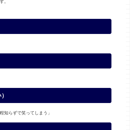
す。
）
い）
程知らずで笑ってしまう」