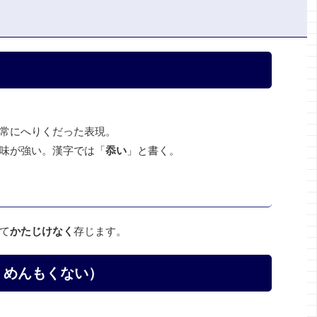
常にへりくだった表現。
味が強い。漢字では「
忝い
」と書く。
て
かたじけなく
存じます。
・めんもくない）