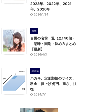
2023年、2022年、2021
年、2020年
2026/1/24
雑学
台風の名前一覧（全140個）
｜意味・国別・決め方まとめ
【最新】
2026/4/3
生活術
ハガキ、定形郵便のサイズ、
料金｜値上げ 何円、重さ、往
復
2024/7/1