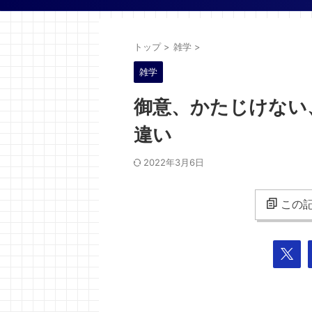
トップ
>
雑学
>
雑学
御意、かたじけない
違い
2022年3月6日
この記