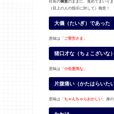
社長の
御意
のままに、進めてまいりま
（目上の人の指示に対して）御意！
大儀（たいぎ）であった
意味は「
ご苦労さま
」
猪口才な（ちょこざいな
意味は「
小生意気な
」
片腹痛い（かたはらいた
意味は「
ちゃんちゃらおかしい
、身の
たわけ