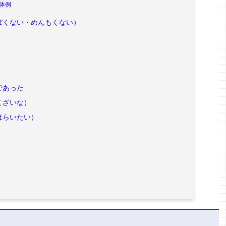
体例
ぼくない・めんもくない）
であった
こざいな）
はらいたい）