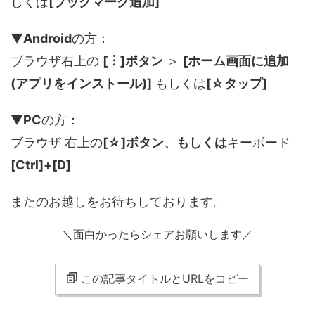
しくは
[ブックマーク追加]
▼
Android
の方：
ブラウザ右上の
[︙]ボタン
＞
[ホーム画面に追加
(アプリをインストール)]
もしくは
[☆タップ]
▼
PC
の方：
ブラウザ 右上の
[☆]ボタン、もしくは
キーボード
[Ctrl]+[D]
またのお越しをお待ちしております。
＼面白かったらシェアお願いします／
この記事タイトルとURLをコピー