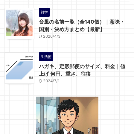
雑学
台風の名前一覧（全140個）｜意味・
国別・決め方まとめ【最新】
2026/4/3
生活術
ハガキ、定形郵便のサイズ、料金｜値
上げ 何円、重さ、往復
2024/7/1