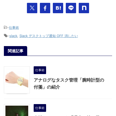
-
仕事術
-
slack
,
Slack デスクトップ通知 OFF 消したい
関連記事
仕事術
アナログなタスク管理「腕時計型の
付箋」の紹介
仕事術