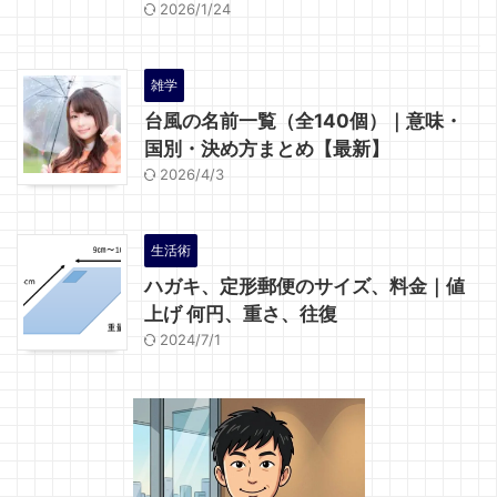
2026/1/24
雑学
台風の名前一覧（全140個）｜意味・
国別・決め方まとめ【最新】
2026/4/3
生活術
ハガキ、定形郵便のサイズ、料金｜値
上げ 何円、重さ、往復
2024/7/1