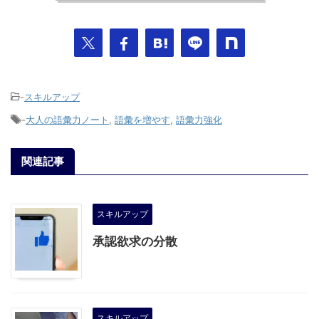
-
スキルアップ
-
大人の語彙力ノート
,
語彙を増やす
,
語彙力強化
関連記事
スキルアップ
承認欲求の分散
スキルアップ