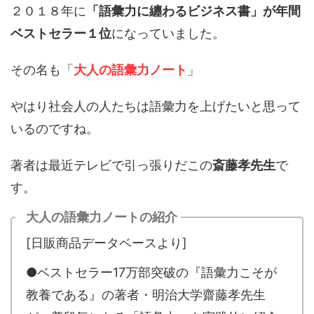
２０１８年に
「語彙力に纏わるビジネス書」が年間
ベストセラー１位
になっていました。
その名も「
大人の語彙力ノート
」
やはり社会人の人たちは語彙力を上げたいと思って
いるのですね。
著者は最近テレビで引っ張りだこの
斎藤孝先生
で
す。
大人の語彙力ノートの紹介
[日販商品データベースより]
●ベストセラー17万部突破の『語彙力こそが
教養である』の著者・明治大学齋藤孝先生