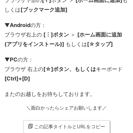
ブラウザ下部の
[↑]
ボタン ＞
[ホーム画面に追加]
も
しくは
[ブックマーク追加]
▼
Android
の方：
ブラウザ右上の
[︙]ボタン
＞
[ホーム画面に追加
(アプリをインストール)]
もしくは
[☆タップ]
▼
PC
の方：
ブラウザ 右上の
[☆]ボタン、もしくは
キーボード
[Ctrl]+[D]
またのお越しをお待ちしております。
＼面白かったらシェアお願いします／
この記事タイトルとURLをコピー