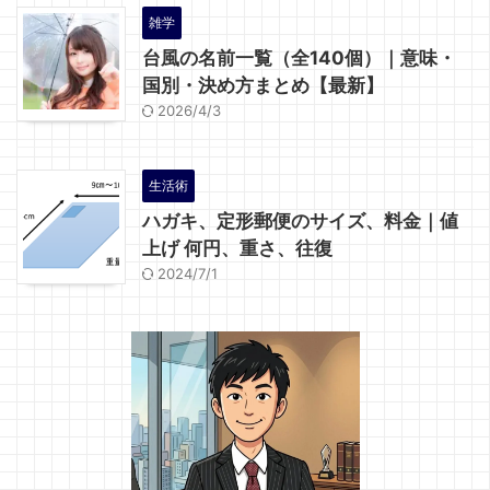
雑学
台風の名前一覧（全140個）｜意味・
国別・決め方まとめ【最新】
2026/4/3
生活術
ハガキ、定形郵便のサイズ、料金｜値
上げ 何円、重さ、往復
2024/7/1