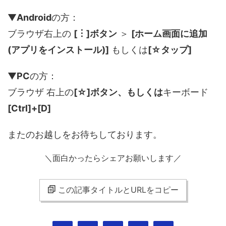
▼
Android
の方：
ブラウザ右上の
[︙]ボタン
＞
[ホーム画面に追加
(アプリをインストール)]
もしくは
[☆タップ]
▼
PC
の方：
ブラウザ 右上の
[☆]ボタン、もしくは
キーボード
[Ctrl]+[D]
またのお越しをお待ちしております。
＼面白かったらシェアお願いします／
この記事タイトルとURLをコピー