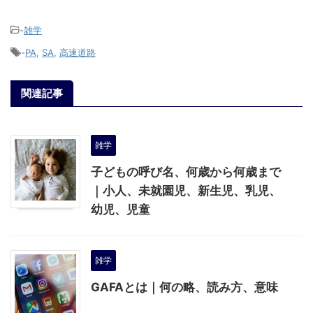
-
雑学
-
PA
,
SA
,
高速道路
関連記事
雑学
子どもの呼び名、何歳から何歳まで
｜小人、未就園児、新生児、乳児、
幼児、児童
雑学
GAFAとは｜何の略、読み方、意味