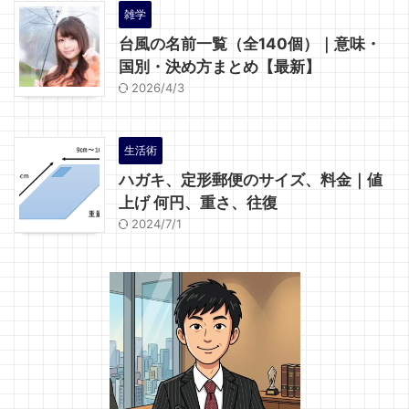
雑学
台風の名前一覧（全140個）｜意味・
国別・決め方まとめ【最新】
2026/4/3
生活術
ハガキ、定形郵便のサイズ、料金｜値
上げ 何円、重さ、往復
2024/7/1