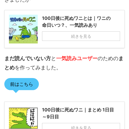
100日後に死ぬワニとは｜ワニの
命日いつ？、一気読みあり
続きを見る
まだ読んでいない方
と
一気読みユーザー
のための
ま
とめ
を作ってみました。
前はこちら
100日後に死ぬワニ｜まとめ 1日目
～9日目
続きを見る