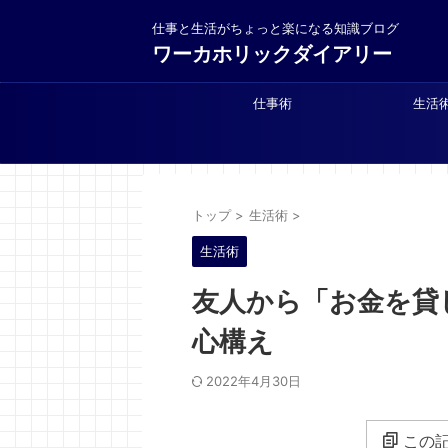
仕事と生活がちょっと楽になる知識ブログ
ワーカホリックダイアリー
仕事術
生活
トップ
>
生活術
>
生活術
友人から「お金を貸
心構え
2022年4月30日
この記