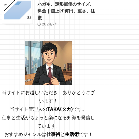
ハガキ、定形郵便のサイズ、
料金｜値上げ 何円、重さ、往
復
2024/7/1
当サイトにお越しいただき、ありがとうござ
います！
当サイト管理人の
TAKA(タカ)
です。
仕事と生活がちょっと楽になる知識を発信し
ています。
おすすめジャンルは
仕事術
と
生活術
です！