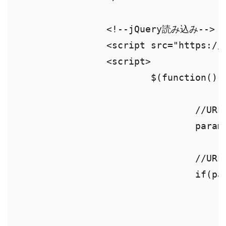
		<!--jQuery読み込み-->

		<script src="https://ajax.googleapis.com/ajax/libs/jquery/3.4.1/jquery.min.js"></script>

		<script>

			$(function(){

				//URL全体を「?」で分割してparamsに格納

				params = location.href.split("?");

				//URLパラメータが有れば処理

				if(params.length>1){

					//URLパラメータ部分を「&」で分割してparamに
					param = params[1].split("&"