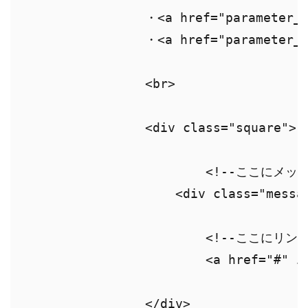
		・<a href="parameter_demo.html?old=25">old=25</a><br>

		・<a href="parameter_demo.html?old=15">old=15</a><br>

		<br>

		<div class="square">

			<!--ここにメッセージ表示-->

		    <div class="message"></div>

			<!--ここにリンク表示-->

			<a href="#" id="goURL" target= _blank >Go！</a>

		</div>
