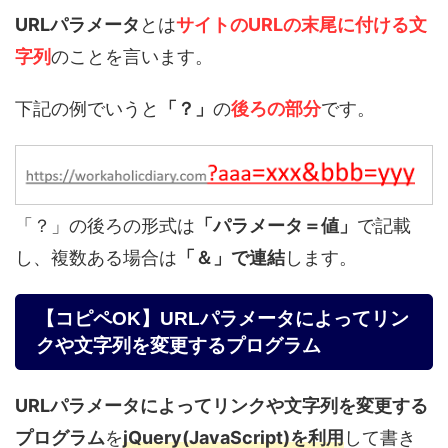
URLパラメータ
とは
サイトのURLの末尾に付ける文
字列
のことを言います。
下記の例でいうと
「？」
の
後ろの部分
です。
「？」の後ろの形式は
「パラメータ＝値」
で記載
し、複数ある場合は
「＆」で連結
します。
【コピペOK】URLパラメータによってリン
クや文字列を変更するプログラム
URLパラメータによってリンクや文字列を変更する
プログラム
を
jQuery(JavaScript)を利用
して書き