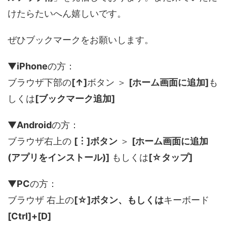
けたらたいへん嬉しいです。
ぜひブックマークをお願いします。
▼
iPhone
の方：
ブラウザ下部の
[↑]
ボタン ＞
[ホーム画面に追加]
も
しくは
[ブックマーク追加]
▼
Android
の方：
ブラウザ右上の
[︙]ボタン
＞
[ホーム画面に追加
(アプリをインストール)]
もしくは
[☆タップ]
▼
PC
の方：
ブラウザ 右上の
[☆]ボタン、もしくは
キーボード
[Ctrl]+[D]