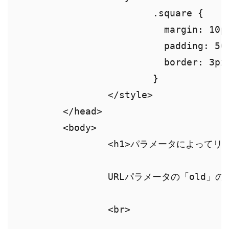
			.square {

			  margin: 10px;

			  padding: 50px;

			  border: 3px dotted red;

			}

		</style>

	</head>

	<body>

		<h1>パラメータによってリンク先変更<h1>

		URLパラメータの「old」の値で遷移先を振り分けします。<br>

		<br>
