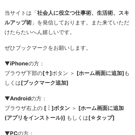
当サイトは「
社会人に役立つ仕事術、生活術、スキ
ルアップ術
」を発信しております。また来ていただ
けたらたいへん嬉しいです。
ぜひブックマークをお願いします。
▼
iPhone
の方：
ブラウザ下部の
[↑]
ボタン ＞
[ホーム画面に追加]
も
しくは
[ブックマーク追加]
▼
Android
の方：
ブラウザ右上の
[︙]ボタン
＞
[ホーム画面に追加
(アプリをインストール)]
もしくは
[☆タップ]
▼
PC
の方：