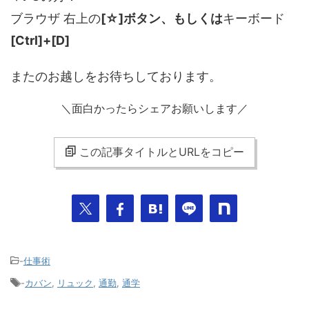
ブラウザ 右上の
[☆]ボタン、もしくは
キーボード
[Ctrl]+[D]
またのお越しをお待ちしております。
＼面白かったらシェアお願いします／
この記事タイトルとURLをコピー
-
仕事術
-
カバン
,
リュック
,
通勤
,
通学