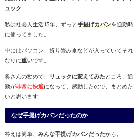
ュック
私は社会人生活15年、ずっと
手提げカバン
を通勤時
に使ってました。
中にはパソコン、折り畳み傘などが入っていてそれ
なりに
重い
です。
奥さんの勧めで、
リュックに変えてみた
ところ、通
勤が
非常に快適
になって、感動したので、まとめた
いと思います。
なぜ手提げカバンだったのか
答えは簡単、
みんな手提げカバンだった
から。