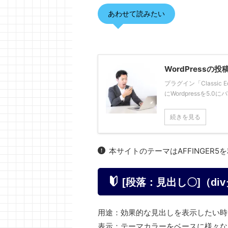
あわせて読みたい
WordPress
プラグイン「Classic 
にWordpressを5
続きを見る
本サイトのテーマはAFFINGER5
[段落：見出し〇]（di
用途：効果的な見出しを表示したい時
表示：テーマカラーをベースに様々な