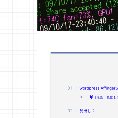
wordpress Affi
[段落：見出し〇
見出し２