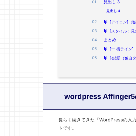
見出し３
見出し４
[アイコン]（
[スタイル：見
まとめ
[ー 横ライン]
[会話]（独自
wordpress Aff
長らく続きてきた「WordPressの
トです。