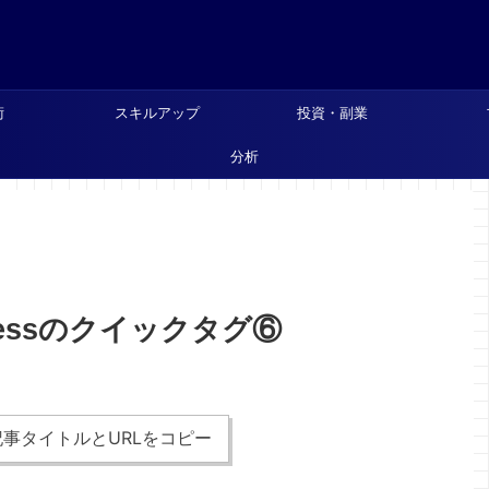
術
スキルアップ
投資・副業
分析
dPressのクイックタグ⑥
事タイトルとURLをコピー