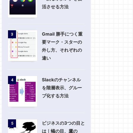
活させる方法
Gmail 勝手につく重
3
要マーク・スターの
外し方、それぞれの
違い
Slackのチャンネル
4
を階層表示、グルー
プ化する方法
ビジネスの3つの目と
5
は｜蟻の目、鷹の