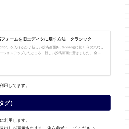
の投稿フォームを旧エディタに戻す方法｜クラシック
Editor」を入れるだけ 新しい投稿画面(Gutenberg)に驚く 何の気なし
.0にバージョンアップしたところ、新しい投稿画面に驚きました。 全 ...
を利用してます。
vタグ）
に利用します。
見出しが表示されます。例を参考にしてください。