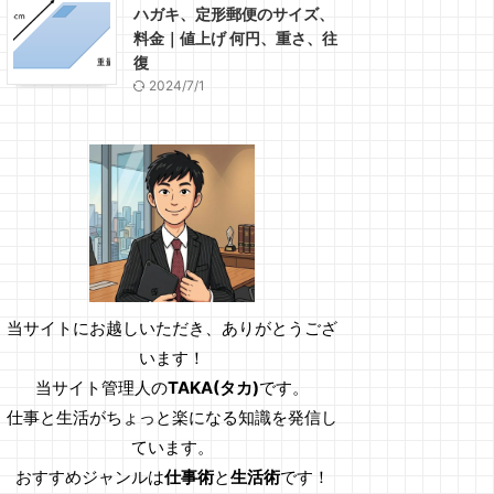
ハガキ、定形郵便のサイズ、
料金｜値上げ 何円、重さ、往
復
2024/7/1
当サイトにお越しいただき、ありがとうござ
います！
当サイト管理人の
TAKA(タカ)
です。
仕事と生活がちょっと楽になる知識を発信し
ています。
おすすめジャンルは
仕事術
と
生活術
です！