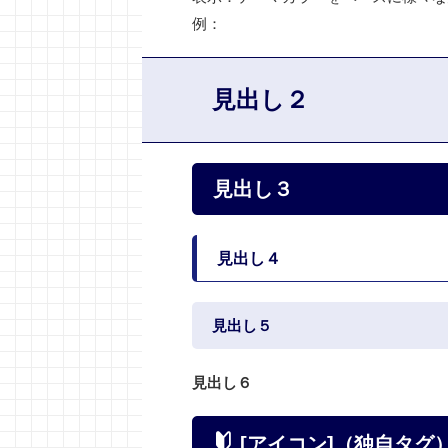
例：
見出し２
見出し３
見出し４
見出し５
見出し６
[アイコン]（独自タグ