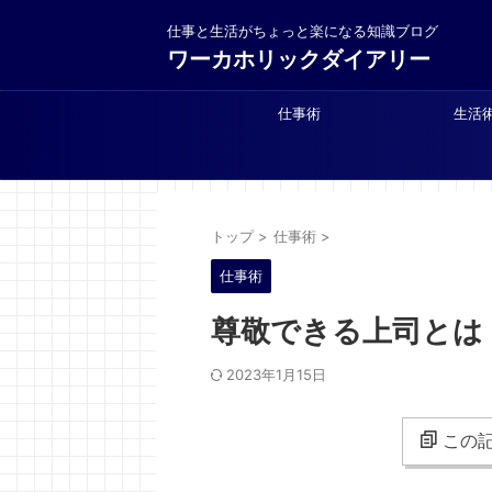
仕事と生活がちょっと楽になる知識ブログ
ワーカホリックダイアリー
仕事術
生活
トップ
>
仕事術
>
仕事術
尊敬できる上司とは
2023年1月15日
この記