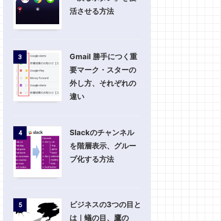
活させる方法
Gmail 勝手につく重
3
要マーク・スターの
外し方、それぞれの
違い
Slackのチャンネル
4
を階層表示、グルー
プ化する方法
ビジネスの3つの目と
5
は｜蟻の目、鷹の