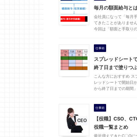
毎月の額面給与と
会社員になって「毎月手
てきたことがありません
今回は「額面と手取りの違
仕事術
スプレッドシート
終了日まで塗りつ
こんな方におすすめ ス
レッドシートで開始日か
から終了日までの期間」を
仕事術
【役職】CSO、CT
役職一覧まとめ
最近増えてきたC〇Oに