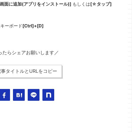
ム画面に追加(アプリをインストール)]
もしくは
[☆タップ]
は
キーボード
[Ctrl]+[D]
ったらシェアお願いします／
事タイトルとURLをコピー