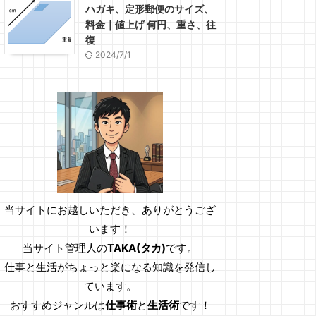
ハガキ、定形郵便のサイズ、
料金｜値上げ 何円、重さ、往
復
2024/7/1
当サイトにお越しいただき、ありがとうござ
います！
当サイト管理人の
TAKA(タカ)
です。
仕事と生活がちょっと楽になる知識を発信し
ています。
おすすめジャンルは
仕事術
と
生活術
です！