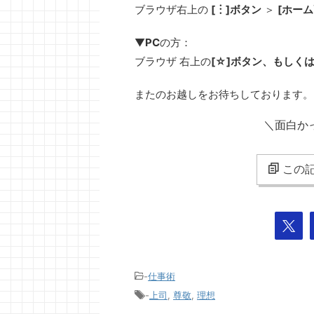
ブラウザ右上の
[︙]ボタン
＞
[ホー
▼
PC
の方：
ブラウザ 右上の
[☆]ボタン、もしく
またのお越しをお待ちしております。
＼面白か
この記
-
仕事術
-
上司
,
尊敬
,
理想