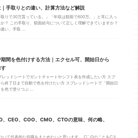
は｜手取りとの違い、計算方法など解説
取りで30万貰っている。」「年収は額面で600万。」と耳に入っ
か？ この手取り、額面給与について正しく理解できていますか？
い、手取 ...
で期間を色付けする方法｜エクセル可、開始日から
ぶす
プレッドシートでガントチャートやシフト表を作成したい方 スプ
ら終了日まで自動で色を付けたい方 スプレッドシートで「開始日
色で塗りつぶ ...
O、CEO、COO、CMO、CTOの意味、何の略、
ついて代表的な役職をまとめたいと思います。 C〇OのことをCス