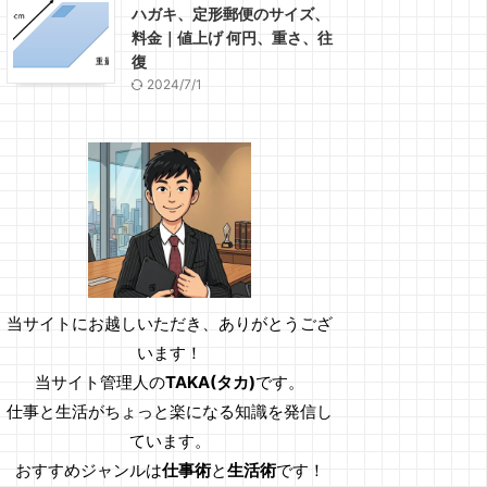
ハガキ、定形郵便のサイズ、
料金｜値上げ 何円、重さ、往
復
2024/7/1
当サイトにお越しいただき、ありがとうござ
います！
当サイト管理人の
TAKA(タカ)
です。
仕事と生活がちょっと楽になる知識を発信し
ています。
おすすめジャンルは
仕事術
と
生活術
です！