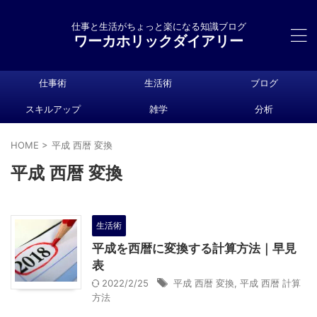
仕事と生活がちょっと楽になる知識ブログ
ワーカホリックダイアリー
仕事術
生活術
ブログ
スキルアップ
雑学
分析
HOME
>
平成 西暦 変換
平成 西暦 変換
生活術
平成を西暦に変換する計算方法｜早見
表
2022/2/25
平成 西暦 変換
,
平成 西暦 計算
方法