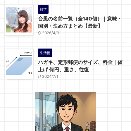
雑学
台風の名前一覧（全140個）｜意味・
国別・決め方まとめ【最新】
2026/4/3
生活術
ハガキ、定形郵便のサイズ、料金｜値
上げ 何円、重さ、往復
2024/7/1