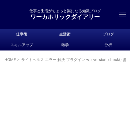
仕事と生活がちょっと楽になる知識ブログ
ワーカホリックダイアリー
仕事術
生活術
ブログ
スキルアップ
雑学
分析
HOME
>
サイトヘルス エラー 解決 プラグイン wp_version_check() 無